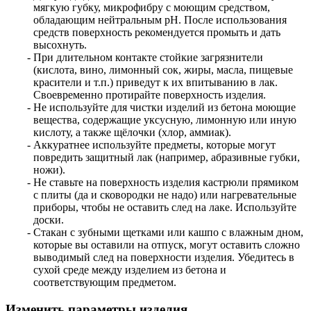
мягкую губку, микрофибру с моющим средством,
обладающим нейтральным pH. После использования
средств поверхность рекомендуется промыть и дать
высохнуть.
При длительном контакте стойкие загрязнители
(кислота, вино, лимонный сок, жиры, масла, пищевые
красители и т.п.) приведут к их впитыванию в лак.
Своевременно протирайте поверхность изделия.
Не используйте для чистки изделий из бетона моющие
вещества, содержащие уксусную, лимонную или иную
кислоту, а также щёлочки (хлор, аммиак).
Аккуратнее используйте предметы, которые могут
повредить защитный лак (например, абразивные губки,
ножи).
Не ставьте на поверхность изделия кастрюли прямиком
с плиты (да и сковородки не надо) или нагревательные
приборы, чтобы не оставить след на лаке. Используйте
доски.
Стакан с зубными щетками или кашпо с влажным дном,
которые вы оставили на отпуск, могут оставить сложно
выводимый след на поверхности изделия. Убедитесь в
сухой среде между изделием из бетона и
соответствующим предметом.
Изменить параметры изделия