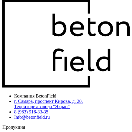
Компания BetonField
г. Самара
,
проспект Кирова, д. 20
.
Территория завода "Экран"
8 (963) 916-33-35
Info@betonfield.ru
Продукция